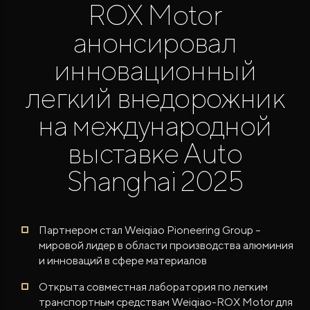
ROX Motor
анонсировал
инновационный
легкий внедорожник
на международной
ROX ADAMAS
Совершенно новый флагманский внедорожник
от 9 300 000 ₽*
выставке Auto
Shanghai 2025
Партнером стал Weiqiao Pioneering Group –
мировой лидер в области производства алюминия
и инноваций в сфере материалов
Открыта совместная лаборатория по легким
транспортным средствам Weiqiao-ROX Motor для