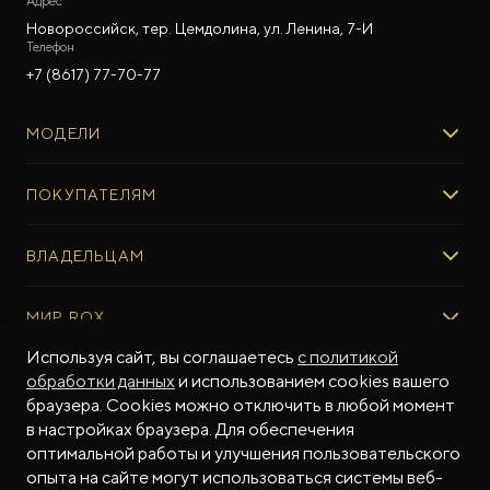
Адрес
Новороссийск, тер. Цемдолина, ул. Ленина, 7-И
Телефон
+7 (8617) 77-70-77
МОДЕЛИ
ROX 01
ПОКУПАТЕЛЯМ
ROX ADAMAS
ВЫБОР И ПОКУПКА
ВЛАДЕЛЬЦАМ
Авто в наличии
Консультация эксперта ROX
СЕРВИС
МИР ROX
Тест-драйв
Сервис ROX
Специальные предложения
Регламент ТО
Используя сайт, вы соглашаетесь
с политикой
О БРЕНДЕ
обработки данных
и использованием cookies вашего
ФИНАНСЫ И УСЛУГИ
Программное обеспечение
Бренд ROX
браузера. Cookies можно отключить в любой момент
Финансовые программы
ПОДДЕРЖКА
Дизайн Pininfarina
в настройках браузера. Для обеспечения
Рассчитать кредит
Гарантия производителя
МЫ В СОЦСЕТЯХ
Новости
оптимальной работы и улучшения пользовательского
Трейд-ин
Контракт гарантийной поддержки
СМИ о нас
опыта на сайте могут использоваться системы веб-