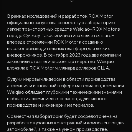
В рамках исследований и разработок ROX Motor
официально запустила совместную лабораторию
легких транспортных средств Weiqiao–ROX Motor в
городе Сучжоу. Такая инициатива является шагом
вперед в стремлении ROX Motor к созданию
высокопроизводительных платформ для легких
внедорожников. В сентябре 2023 года две компании
заключили стратегическое партнерство. Weiqiao
вложила в ROX Motor миллиард долларов США.
Будучи мировым лидером в области производства
алюминия и инноваций в сфере материалов, компания
Weiqiao обладает глубокими техническими знаниями
в области алюминиевых сплавов, аддитивного
производства и инженерии материалов.
Совместная лаборатория будет сосредоточена на
разработке кузовных конструкций и компонентов для
автомобилей, а также на умном производстве,