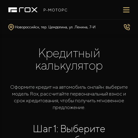
Р-МОТОРС
Новороссийск, тер. Цемдолина, ул. Ленина, 7-И
ПОКУПАТЕЛЯМ
ВЛАДЕЛЬЦАМ
МИР ROX
МОДЕЛИ
ВЫБОР И ПОКУПКА
СЕРВИС
О БРЕНДЕ
Кредитный
калькулятор
ФИНАНСЫ И УСЛУГИ
ПОДДЕРЖКА
СОТРУДНИЧЕСТВО
Оформите кредит на автомобиль онлайн: выберите
модель Rox, рассчитайте первоначальный взнос и
срок кредитования, чтобы получить мгновенное
ROX 01
предложение.
Гибридный внедорожник премиум-класса
Cкоро появится
Шаг 1: Выберите