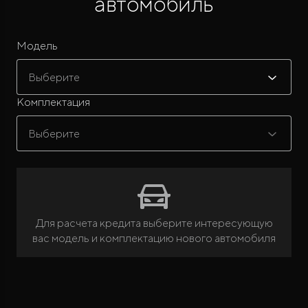
автомобиль
Модель
Выберите
Комплектация
ROX ADAMAS
Совершенно новый флагманский внедорожник
Выберите
от 9 300 000 ₽*
Для расчета кредита выберите интересующую
вас модель и комплектацию нового автомобиля