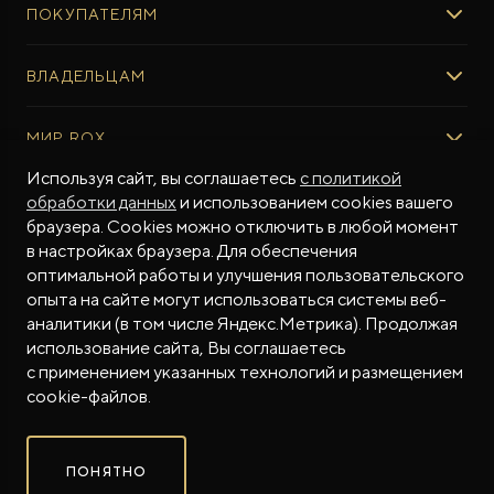
ПОКУПАТЕЛЯМ
ROX ADAMAS
ВЫБОР И ПОКУПКА
ВЛАДЕЛЬЦАМ
Авто в наличии
Консультация эксперта ROX
СЕРВИС
МИР ROX
Тест-драйв
Сервис ROX
Специальные предложения
Регламент ТО
Используя сайт, вы соглашаетесь
с политикой
О БРЕНДЕ
обработки данных
и использованием cookies вашего
ФИНАНСЫ И УСЛУГИ
Программное обеспечение
Бренд ROX
браузера. Cookies можно отключить в любой момент
Финансовые программы
ПОДДЕРЖКА
Дизайн Pininfarina
в настройках браузера. Для обеспечения
Рассчитать кредит
Гарантия производителя
МЫ В СОЦСЕТЯХ
Новости
оптимальной работы и улучшения пользовательского
Трейд-ин
Контракт гарантийной поддержки
СМИ о нас
опыта на сайте могут использоваться системы веб-
аналитики (в том числе Яндекс.Метрика). Продолжая
Калькулятор трейд-ин
Помощь на дорогах
Истории владельцев
использование сайта, Вы соглашаетесь
Страхование
Руководства по эксплуатации
Часто задаваемые вопросы
с применением указанных технологий и размещением
Магазин приложений ROX
СОТРУДНИЧЕСТВО
© 2026
cookie-файлов.
Контакты
ROX в соцсетях
ROX в соцсетях
ROX в соцсетях
Правовая информация
ПОНЯТНО
Сделано в ПЕРКС