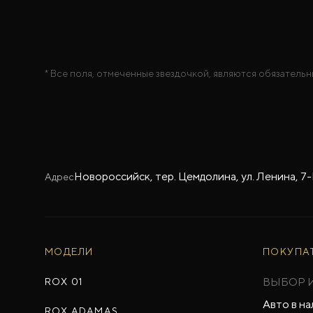
* Все поля, отмеченные звездочкой, являются обязательн
Новороссийск, тер. Цемдолина, ул. Ленина, 7
Адрес
МОДЕЛИ
ПОКУПА
ВЫБОР 
ROX 01
Авто в на
ROX ADAMAS