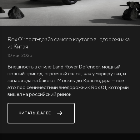
Rox 01: тест-драйв самого крутого внедорожника
из Китая
ROX ADAMAS
10 мая 2025
Совершенно новый флагманский внедорожник
от 9 300 000 ₽*
Внешность в стиле Land Rover Defender, мощный
полный привод, огромный салон, как у маршрутки, и
запас хода на баке от Москвы до Краснодара — все
это про семиместный внедорожник Rox 01, который
вышел на российский рынок.
ЧИТАТЬ ДАЛЕЕ