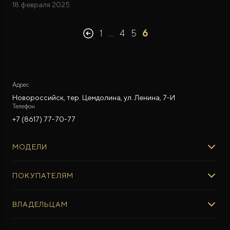
18 февраля 2025
1
…
4
5
6
Адрес
Новороссийск, тер. Цемдолина, ул. Ленина, 7-И
Телефон
+7 (8617) 77-70-77
МОДЕЛИ
ROX 01
ПОКУПАТЕЛЯМ
ROX ADAMAS
ВЫБОР И ПОКУПКА
ВЛАДЕЛЬЦАМ
Авто в наличии
Консультация эксперта ROX
СЕРВИС