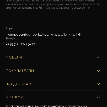
(ТЯНЬЦЗИНЬ)» оставляет за собой право вносить любые изменения и/
или дополнения в настоящую программу активизации сделок с зачетом
автомобиля клиента (трейд-ин), а также завершить ее досрочно.
Адрес
Новороссийск, тер. Цемдолина, ул. Ленина, 7-И
Телефон
+7 (8617) 77-70-77
МОДЕЛИ
ROX 01
ПОКУПАТЕЛЯМ
ROX ADAMAS
ВЫБОР И ПОКУПКА
ВЛАДЕЛЬЦАМ
Авто в наличии
Консультация эксперта ROX
СЕРВИС
МИР ROX
Тест-драйв
Сервис ROX
Специальные предложения
Регламент ТО
Используя сайт, вы соглашаетесь
с политикой
О БРЕНДЕ